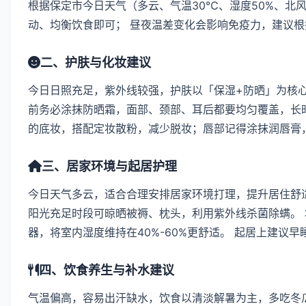
根据保定市今日天气（多云、气温30℃、湿度50%、北风
动、均衡饮食即可； 昼夜温差变化会影响免疫力，建议
二、护肤与化妆建议
今日日照充足，紫外线较强，护肤以「保湿+防晒」为核
前务必涂抹防晒霜，面部、颈部、耳后都要均匀覆盖，长时
的底妆，搭配定妆散粉，减少脱妆；唇部记得涂抹润唇膏
三、居家环境与起居护理
今日天气多云，适合合理安排居家环境打理，提升居住舒适
阳光充足时段可晾晒被褥、枕头，利用紫外线杀菌除螨。
器，将室内湿度维持在40%-60%更舒适。 起居上建议
四、饮食养生与补水建议
气温偏高，容易出汗缺水，饮食以清淡解暑为主，多吃冬瓜