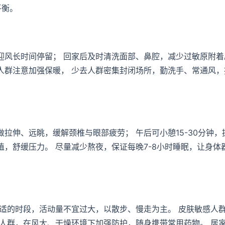
平衡。
风长时间停留； 回家后及时清洗面部、鼻腔，减少过敏原附着
人群注意加强保暖， 少去人群密集封闭场所，勤洗手、常通风，
拉伸、远眺，缓解颈椎与眼部疲劳； 午后可小憩15-30分钟，
，舒缓压力。 尽量减少熬夜，保证每晚7-8小时睡眠，让身体
适的时段，活动量不宜过大，以散步、慢走为主。 皮肤敏感人
人群，在风大、干燥环境下加强防护，随身携带常用药物。 居