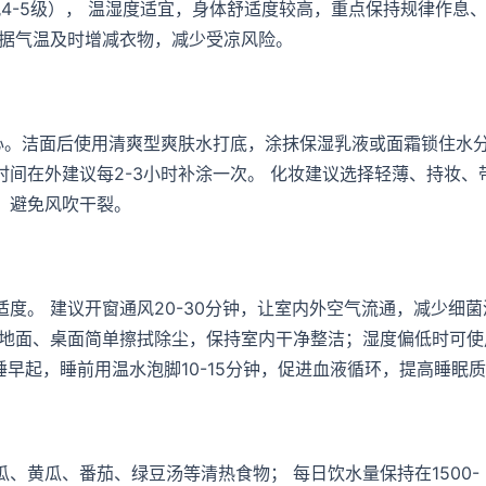
4-5级）， 温湿度适宜，身体舒适度较高，重点保持规律作息
根据气温及时增减衣物，减少受凉风险。
心。洁面后使用清爽型爽肤水打底，涂抹保湿乳液或面霜锁住水分
间在外建议每2-3小时补涂一次。 化妆建议选择轻薄、持妆、
，避免风吹干裂。
度。 建议开窗通风20-30分钟，让室内外空气流通，减少细菌
 地面、桌面简单擦拭除尘，保持室内干净整洁；湿度偏低时可使
早睡早起，睡前用温水泡脚10-15分钟，促进血液循环，提高睡眠
、黄瓜、番茄、绿豆汤等清热食物； 每日饮水量保持在1500-