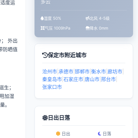
多云
、适度运
湿度 50%
北风 4-5级
气压 1009hPa
降水 0mm
； 外出
带防晒值
保定市附近城市
沧州市
|
承德市
|
邯郸市
|
衡水市
|
廊坊市
|
秦皇岛市
|
石家庄市
|
唐山市
|
邢台市
|
张家口市
滋生；
用加湿
质量。
日出日落
日出
日落