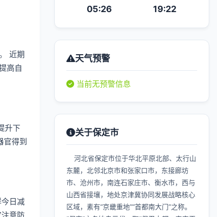
05:26
19:22
。 近期
天气预警
提高自
当前无预警信息
提升下
关于保定市
器官得到
河北省保定市位于华北平原北部、太行山
东麓，北邻北京市和张家口市，东接廊坊
市、沧州市，南连石家庄市、衡水市，西与
山西省接壤，地处京津冀协同发展战略核心
群今日减
区域，素有“京畿重地”“首都南大门”之称。
家注意防