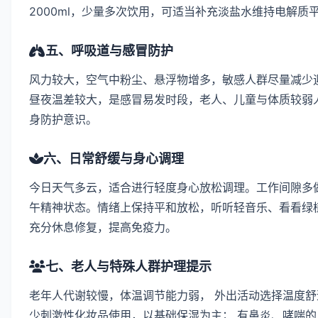
2000ml，少量多次饮用，可适当补充淡盐水维持电解质
五、呼吸道与感冒防护
风力较大，空气中粉尘、悬浮物增多，敏感人群尽量减少迎
昼夜温差较大，是感冒易发时段，老人、儿童与体质较弱
身防护意识。
六、日常舒缓与身心调理
今日天气多云，适合进行轻度身心放松调理。工作间隙多做
午精神状态。情绪上保持平和放松，听听轻音乐、看看绿植
充分休息修复，提高免疫力。
七、老人与特殊人群护理提示
老年人代谢较慢，体温调节能力弱， 外出活动选择温度舒
少刺激性化妆品使用，以基础保湿为主； 有鼻炎、哮喘的