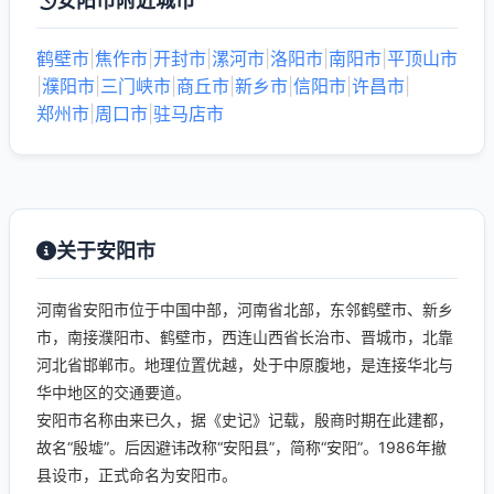
安阳市附近城市
鹤壁市
|
焦作市
|
开封市
|
漯河市
|
洛阳市
|
南阳市
|
平顶山市
|
濮阳市
|
三门峡市
|
商丘市
|
新乡市
|
信阳市
|
许昌市
|
郑州市
|
周口市
|
驻马店市
关于安阳市
河南省安阳市位于中国中部，河南省北部，东邻鹤壁市、新乡
市，南接濮阳市、鹤壁市，西连山西省长治市、晋城市，北靠
河北省邯郸市。地理位置优越，处于中原腹地，是连接华北与
华中地区的交通要道。
安阳市名称由来已久，据《史记》记载，殷商时期在此建都，
故名“殷墟”。后因避讳改称“安阳县”，简称“安阳”。1986年撤
县设市，正式命名为安阳市。