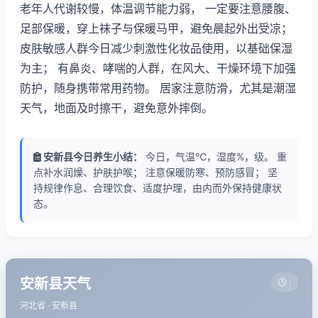
老年人代谢较慢，体温调节能力弱， 一定要注意腰腹、
足部保暖，穿上袜子与保暖马甲，避免晨起外出受凉；
皮肤敏感人群今日减少刺激性化妆品使用，以基础保湿
为主； 有鼻炎、哮喘的人群，在风大、干燥环境下加强
防护，随身携带常用药物。 居家注意防滑，尤其是潮湿
天气，地面及时擦干，避免意外摔倒。
安新县今日养生小结：
今日，气温℃，湿度%，级。 重
点补水润燥、护肤护喉； 注意保暖防寒、预防感冒； 坚
持规律作息、合理饮食、适度护理，由内而外保持健康状
态。
安新县天气
:
河北省 · 安新县