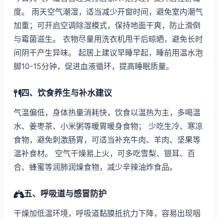
度。 雨天空气潮湿，适当减少开窗时间，避免室内潮气
加重；可开启空调除湿模式，保持地面干爽，防止滑倒
与霉菌滋生。 衣物尽量用洗衣机甩干后晾晒，避免长时
间阴干产生异味。 起居上建议早睡早起，睡前用温水泡
脚10-15分钟，促进血液循环，提高睡眠质量。
四、饮食养生与补水建议
气温偏低，身体热量消耗快，饮食以温热为主，多喝温
水、姜枣茶、小米粥等暖胃暖身食物； 少吃生冷、寒凉
食物，避免刺激肠胃，可适当补充牛肉、羊肉、坚果等
温补食材。 空气干燥易上火，可多吃雪梨、银耳、百
合、蜂蜜等润肺润燥食物，减少辛辣油炸食品。
五、呼吸道与感冒防护
干燥加低温环境，呼吸道黏膜抵抗力下降，容易出现咽