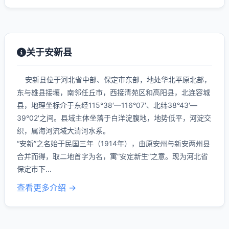
关于安新县
安新县位于河北省中部、保定市东部，地处华北平原北部，
东与雄县接壤，南邻任丘市，西接清苑区和高阳县，北连容城
县，地理坐标介于东经115°38′—116°07′、北纬38°43′—
39°02′之间。县域主体坐落于白洋淀腹地，地势低平，河淀交
织，属海河流域大清河水系。
“安新”之名始于民国三年（1914年），由原安州与新安两州县
合并而得，取二地首字为名，寓“安定新生”之意。现为河北省
保定市下...
查看更多介绍 →