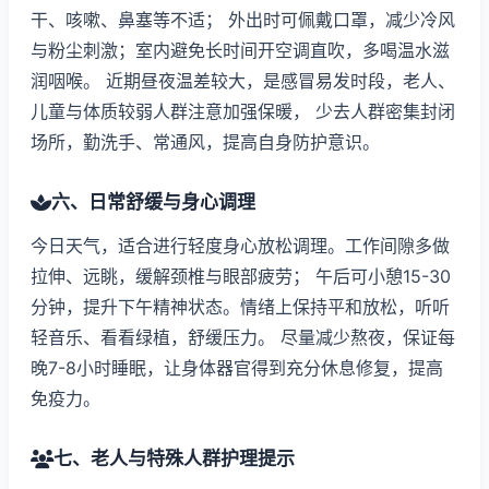
干、咳嗽、鼻塞等不适； 外出时可佩戴口罩，减少冷风
与粉尘刺激；室内避免长时间开空调直吹，多喝温水滋
润咽喉。 近期昼夜温差较大，是感冒易发时段，老人、
儿童与体质较弱人群注意加强保暖， 少去人群密集封闭
场所，勤洗手、常通风，提高自身防护意识。
六、日常舒缓与身心调理
今日天气，适合进行轻度身心放松调理。工作间隙多做
拉伸、远眺，缓解颈椎与眼部疲劳； 午后可小憩15-30
分钟，提升下午精神状态。情绪上保持平和放松，听听
轻音乐、看看绿植，舒缓压力。 尽量减少熬夜，保证每
晚7-8小时睡眠，让身体器官得到充分休息修复，提高
免疫力。
七、老人与特殊人群护理提示