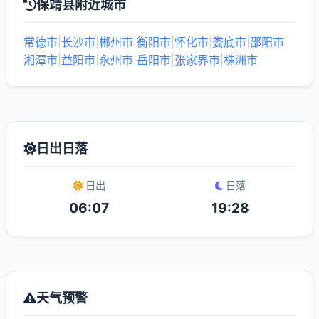
保靖县附近城市
常德市
|
长沙市
|
郴州市
|
衡阳市
|
怀化市
|
娄底市
|
邵阳市
|
湘潭市
|
益阳市
|
永州市
|
岳阳市
|
张家界市
|
株洲市
日出日落
日出
日落
06:07
19:28
天气预警