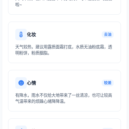
啦~
化妆
去油
天气较热，建议用露质面霜打底，水质无油粉底霜，透
明粉饼，粉质胭脂。
心情
较差
有降水，雨水不仅给大地带来了一丝清凉，也可让较高
气温带来的烦躁心绪降降温。