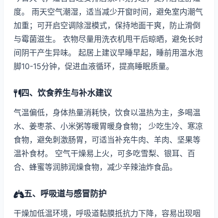
度。 雨天空气潮湿，适当减少开窗时间，避免室内潮气
加重；可开启空调除湿模式，保持地面干爽，防止滑倒
与霉菌滋生。 衣物尽量用洗衣机甩干后晾晒，避免长时
间阴干产生异味。 起居上建议早睡早起，睡前用温水泡
脚10-15分钟，促进血液循环，提高睡眠质量。
四、饮食养生与补水建议
气温偏低，身体热量消耗快，饮食以温热为主，多喝温
水、姜枣茶、小米粥等暖胃暖身食物； 少吃生冷、寒凉
食物，避免刺激肠胃，可适当补充牛肉、羊肉、坚果等
温补食材。 空气干燥易上火，可多吃雪梨、银耳、百
合、蜂蜜等润肺润燥食物，减少辛辣油炸食品。
五、呼吸道与感冒防护
干燥加低温环境，呼吸道黏膜抵抗力下降，容易出现咽