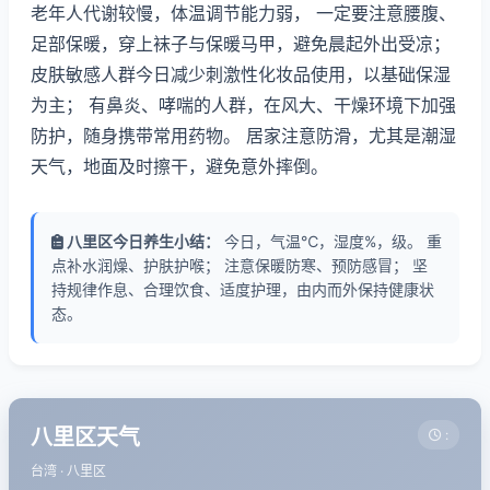
老年人代谢较慢，体温调节能力弱， 一定要注意腰腹、
足部保暖，穿上袜子与保暖马甲，避免晨起外出受凉；
皮肤敏感人群今日减少刺激性化妆品使用，以基础保湿
为主； 有鼻炎、哮喘的人群，在风大、干燥环境下加强
防护，随身携带常用药物。 居家注意防滑，尤其是潮湿
天气，地面及时擦干，避免意外摔倒。
八里区今日养生小结：
今日，气温℃，湿度%，级。 重
点补水润燥、护肤护喉； 注意保暖防寒、预防感冒； 坚
持规律作息、合理饮食、适度护理，由内而外保持健康状
态。
八里区天气
:
台湾 · 八里区