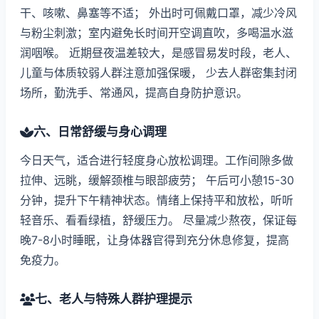
干、咳嗽、鼻塞等不适； 外出时可佩戴口罩，减少冷风
与粉尘刺激；室内避免长时间开空调直吹，多喝温水滋
润咽喉。 近期昼夜温差较大，是感冒易发时段，老人、
儿童与体质较弱人群注意加强保暖， 少去人群密集封闭
场所，勤洗手、常通风，提高自身防护意识。
六、日常舒缓与身心调理
今日天气，适合进行轻度身心放松调理。工作间隙多做
拉伸、远眺，缓解颈椎与眼部疲劳； 午后可小憩15-30
分钟，提升下午精神状态。情绪上保持平和放松，听听
轻音乐、看看绿植，舒缓压力。 尽量减少熬夜，保证每
晚7-8小时睡眠，让身体器官得到充分休息修复，提高
免疫力。
七、老人与特殊人群护理提示