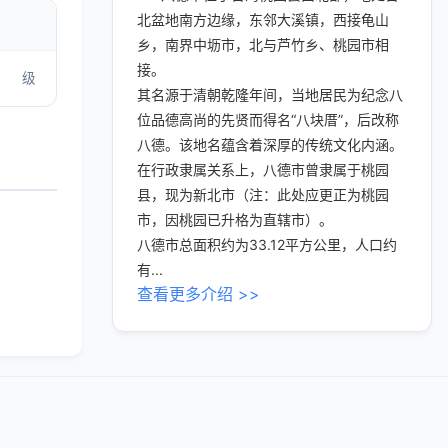
北盆地南方边缘，东邻大溪镇，西接龟山
乡，南界中坜市，北与芦竹乡、桃园市相
接。
级
其名源于清朝乾隆年间，当地居民为纪念八
位品德高尚的先贤而得名“八块厝”，后改称
八德。该地名蕴含着深厚的传统文化内涵。
在行政隶属关系上，八德市曾隶属于桃园
县，现为新北市（注：此处应更正为桃园
市，因桃园已升格为直辖市）。
八德市总面积约为33.12平方公里，人口约
有...
查看更多介绍 >>