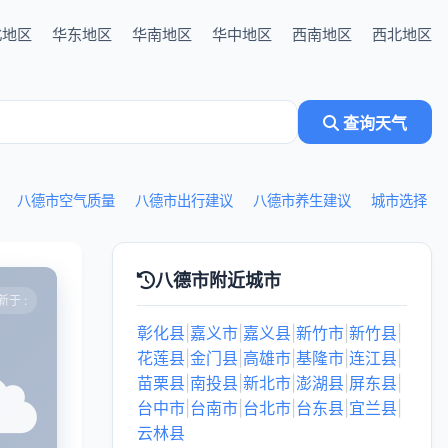
北地区
华东地区
华南地区
华中地区
西南地区
西北地区
查询天气
八德市空气质量
八德市出行建议
八德市养生建议
城市选择
八德市附近城市
于 :
彰化县
|
嘉义市
|
嘉义县
|
新竹市
|
新竹县
|
花莲县
|
金门县
|
高雄市
|
基隆市
|
连江县
|
苗栗县
|
南投县
|
新北市
|
澎湖县
|
屏东县
|
台中市
|
台南市
|
台北市
|
台东县
|
宜兰县
|
云林县