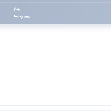
级
降水 mm