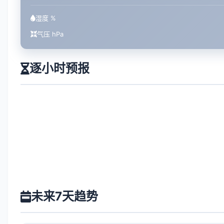
湿度 %
气压 hPa
逐小时预报
未来7天趋势