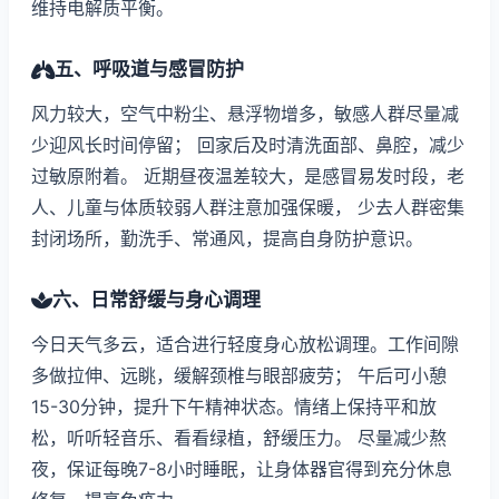
维持电解质平衡。
五、呼吸道与感冒防护
风力较大，空气中粉尘、悬浮物增多，敏感人群尽量减
少迎风长时间停留； 回家后及时清洗面部、鼻腔，减少
过敏原附着。 近期昼夜温差较大，是感冒易发时段，老
人、儿童与体质较弱人群注意加强保暖， 少去人群密集
封闭场所，勤洗手、常通风，提高自身防护意识。
六、日常舒缓与身心调理
今日天气多云，适合进行轻度身心放松调理。工作间隙
多做拉伸、远眺，缓解颈椎与眼部疲劳； 午后可小憩
15-30分钟，提升下午精神状态。情绪上保持平和放
松，听听轻音乐、看看绿植，舒缓压力。 尽量减少熬
夜，保证每晚7-8小时睡眠，让身体器官得到充分休息