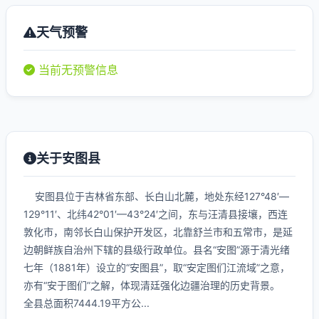
天气预警
当前无预警信息
关于安图县
安图县位于吉林省东部、长白山北麓，地处东经127°48′—
129°11′、北纬42°01′—43°24′之间，东与汪清县接壤，西连
敦化市，南邻长白山保护开发区，北靠舒兰市和五常市，是延
边朝鲜族自治州下辖的县级行政单位。县名“安图”源于清光绪
七年（1881年）设立的“安图县”，取“安定图们江流域”之意，
亦有“安于图们”之解，体现清廷强化边疆治理的历史背景。
全县总面积7444.19平方公...