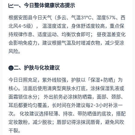
一、今日整体健康状态提示
根据安图县今日天气（多云、气温31℃、湿度57%、西
北风4-5级）， 温湿度适宜，身体舒适度较高，重点保
持规律作息、适度运动、均衡饮食即可； 昼夜温差变化
会影响免疫力，建议根据气温及时增减衣物，减少受凉
风险。
二、护肤与化妆建议
今日日照充足，紫外线较强，护肤以「保湿+防晒」为
核心。洁面后使用清爽型爽肤水打底，涂抹保湿乳液或
面霜锁住水分； 外出前务必涂抹防晒霜，面部、颈部、
耳后都要均匀覆盖，长时间在外建议每2-3小时补涂一
次。 化妆建议选择轻薄、持妆、带防晒值的底妆，搭配
定妆散粉，减少脱妆；唇部记得涂抹润唇膏，避免风吹
干裂。