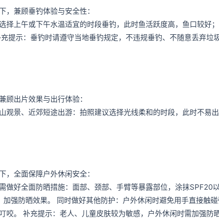
下，兼顾垂钓体验与安全性：
选择上午或下午水温适宜的时段垂钓，此时鱼活跃度高，鱼口较好；
补充提示：垂钓时请遵守当地垂钓规定，不违规垂钓、不随意丢弃垃
兼顾出片效果与出行体验：
山观景、近郊短途出游：拍照建议选择光线柔和的时段，此时不易出
下，全面保障户外休闲安全：
需做好全面防晒措施：面部、颈部、手臂等暴露部位，涂抹SPF20
，加强防晒效果。 同时做好其他防护：户外休闲时避免用手直接触碰
叮咬。 补充提示：老人、儿童皮肤较为敏感，户外休闲时需加强防