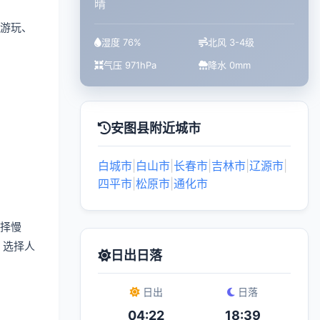
晴
游玩、
湿度 76%
北风 3-4级
气压 971hPa
降水 0mm
安图县附近城市
白城市
|
白山市
|
长春市
|
吉林市
|
辽源市
|
四平市
|
松原市
|
通化市
择慢
，选择人
日出日落
日出
日落
04:22
18:39