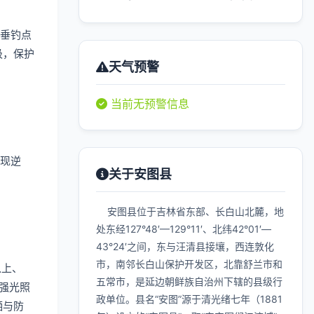
垂钓点
圾，保护
天气预警
当前无预警信息
现逆
关于安图县
安图县位于吉林省东部、长白山北麓，地
处东经127°48′—129°11′、北纬42°01′—
43°24′之间，东与汪清县接壤，西连敦化
市，南邻长白山保护开发区，北靠舒兰市和
以上、
五常市，是延边朝鲜族自治州下辖的县级行
强光照
政单位。县名“安图”源于清光绪七年（1881
晒与防