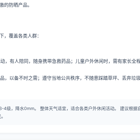
激的防晒产品。
下，覆盖各类人群：
烈运动，有人陪同，随身携带急救药品；儿童户外休闲时，需有家长全
救药品，以备不时之需；遵守当地公共秩序，不随意踩踏草坪、丢弃垃
3-4级，降水0mm。 整体天气适宜，适合各类户外休闲活动。 建议根据
光。