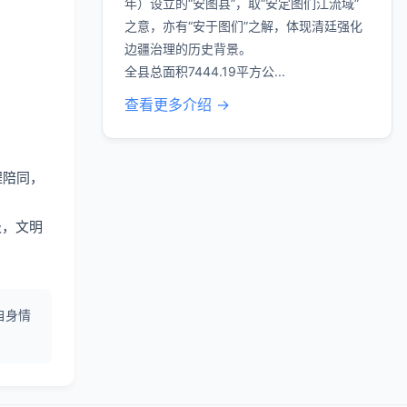
年）设立的“安图县”，取“安定图们江流域”
之意，亦有“安于图们”之解，体现清廷强化
边疆治理的历史背景。
全县总面积7444.19平方公...
查看更多介绍 →
程陪同，
圾，文明
自身情