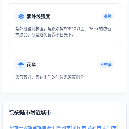
紫外线强度
很强
紫外线辐射极强，建议涂擦SPF20以上、PA++的防晒
护肤品，尽量避免暴露于日光下。
雨伞
不带伞
天气较好，您在出门的时候无须带雨伞。
安陆市附近城市
恩施土家族苗族自治州
|
鄂州市
|
黄冈市
|
黄石市
|
荆门市
|