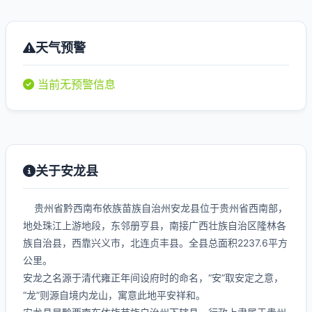
天气预警
当前无预警信息
关于安龙县
贵州省黔西南布依族苗族自治州安龙县位于贵州省西南部，
地处珠江上游地段，东邻册亨县，南接广西壮族自治区隆林各
族自治县，西靠兴义市，北连贞丰县。全县总面积2237.6平方
公里。
安龙之名源于清代雍正年间设府时的命名，“安”取安定之意，
“龙”则源自境内龙山，寓意此地平安祥和。