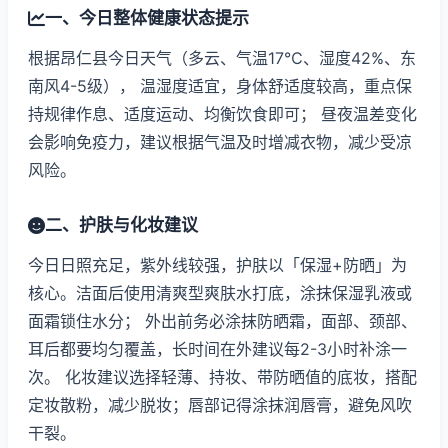
一、今日整体健康状态提示
根据昂仁县今日天气（多云、气温17℃、湿度42%、东
南风4-5级）， 温湿度适宜，身体舒适度较高，重点保
持规律作息、适度运动、均衡饮食即可； 昼夜温差变化
会影响免疫力，建议根据气温及时增减衣物，减少受凉
风险。
二、护肤与化妆建议
今日日照充足，紫外线较强，护肤以「保湿+防晒」为
核心。洁面后使用清爽型爽肤水打底，涂抹保湿乳液或
面霜锁住水分； 外出前务必涂抹防晒霜，面部、颈部、
耳后都要均匀覆盖，长时间在外建议每2-3小时补涂一
次。 化妆建议选择轻薄、持妆、带防晒值的底妆，搭配
定妆散粉，减少脱妆；唇部记得涂抹润唇膏，避免风吹
干裂。