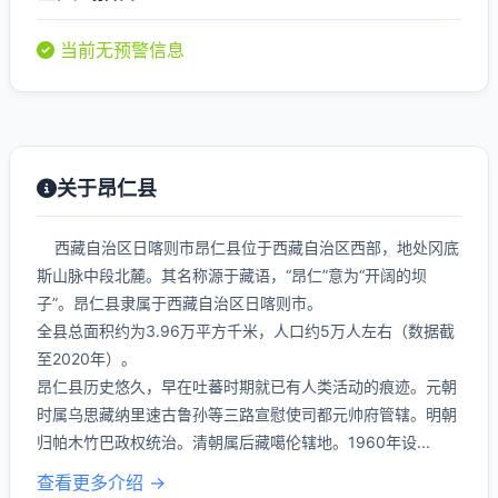
当前无预警信息
关于昂仁县
西藏自治区日喀则市昂仁县位于西藏自治区西部，地处冈底
斯山脉中段北麓。其名称源于藏语，“昂仁”意为“开阔的坝
子”。昂仁县隶属于西藏自治区日喀则市。
全县总面积约为3.96万平方千米，人口约5万人左右（数据截
至2020年）。
昂仁县历史悠久，早在吐蕃时期就已有人类活动的痕迹。元朝
时属乌思藏纳里速古鲁孙等三路宣慰使司都元帅府管辖。明朝
归帕木竹巴政权统治。清朝属后藏噶伦辖地。1960年设...
查看更多介绍 →