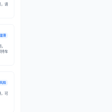
冒，请
湿滑
雨，
保持车
风险
得，可