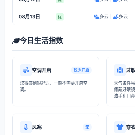
08月13日
多云
|
多云
优
今日生活指数
空调开启
过
较少开启
您将感到很舒适，一般不需要开启空
天气条件易
调。
佩戴好眼镜
洁手和口鼻
风寒
穿
无