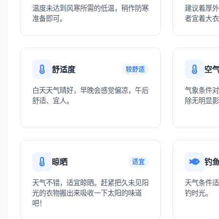
温度未达到风寒所需的低温，稍作防寒
建议着厚外
准备即可。
者宜着大衣
舒适度
空
较舒适
白天天气晴好，早晚会感觉偏凉，午后
气象条件对
舒适、宜人。
除无明显影
晾晒
钓
适宜
天气不错，适宜晾晒。赶紧把久未见阳
天气条件适
光的衣物搬出来吸收一下太阳的味道
钓时光。
吧！