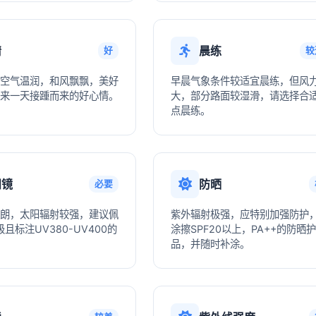
情
晨练
好
较
空气温润，和风飘飘，美好
早晨气象条件较适宜晨练，但风
来一天接踵而来的好心情。
大，部分路面较湿滑，请选择合
点晨练。
阳镜
防晒
必要
朗，太阳辐射较强，建议佩
紫外辐射极强，应特别加强防护
且标注UV380-UV400的
涂擦SPF20以上，PA++的防晒
品，并随时补涂。