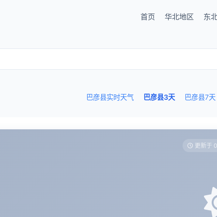
首页
华北地区
东
巴彦县实时天气
巴彦县3天
巴彦县7天
更新于 0