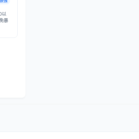
很强
0以
避免暴