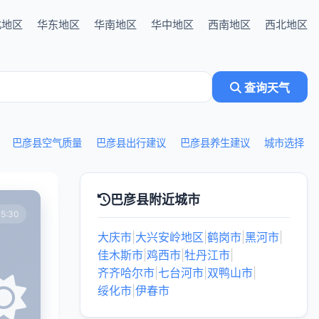
北地区
华东地区
华南地区
华中地区
西南地区
西北地区
查询天气
巴彦县空气质量
巴彦县出行建议
巴彦县养生建议
城市选择
巴彦县附近城市
5:30
大庆市
|
大兴安岭地区
|
鹤岗市
|
黑河市
|
佳木斯市
|
鸡西市
|
牡丹江市
|
齐齐哈尔市
|
七台河市
|
双鸭山市
|
绥化市
|
伊春市