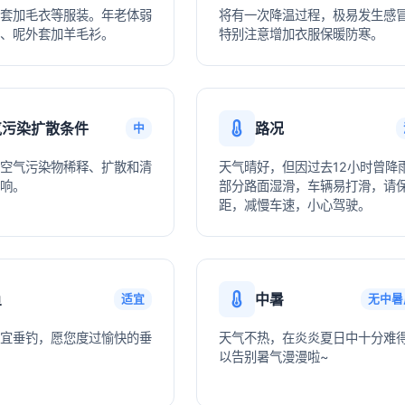
套加毛衣等服装。年老体弱
将有一次降温过程，极易发生感
、呢外套加羊毛衫。
特别注意增加衣服保暖防寒。
气污染扩散条件
路况
中
空气污染物稀释、扩散和清
天气晴好，但因过去12小时曾降
响。
部分路面湿滑，车辆易打滑，请
距，减慢车速，小心驾驶。
鱼
中暑
适宜
无中暑
宜垂钓，愿您度过愉快的垂
天气不热，在炎炎夏日中十分难
以告别暑气漫漫啦~