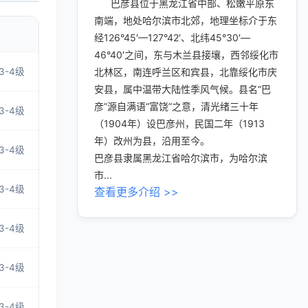
巴彦县位于黑龙江省中部、松嫩平原东
南端，地处哈尔滨市北郊，地理坐标介于东
经126°45′—127°42′、北纬45°30′—
46°40′之间，东与木兰县接壤，西邻绥化市
3-4级
北林区，南连呼兰区和宾县，北靠绥化市庆
安县，属中温带大陆性季风气候。县名“巴
彦”源自满语“富饶”之意，清光绪三十年
3-4级
（1904年）设巴彦州，民国二年（1913
年）改州为县，沿用至今。
3-4级
巴彦县隶属黑龙江省哈尔滨市，为哈尔滨
市...
3-4级
查看更多介绍 >>
3-4级
3-4级
3-4级