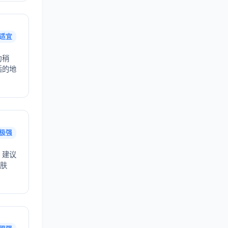
适宜
力稍
适的地
极强
，建议
护肤