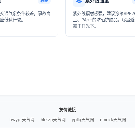
通
紫外线强度
较差
交通气象条件较差，事故高
紫外线辐射极强，建议涂擦SPF2
应低速行驶。
上、PA++的防晒护肤品，尽量
露于日光下。
友情链接
bwypr天气网
hkkzp天气网
ypllq天气网
nmoxk天气网