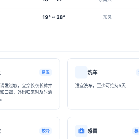
19° ~ 28°
东风
敏
洗车
易发
诱发过敏，宜穿长衣长裤并
适宜洗车，至少可维持5天
和口罩，外出归来时及时清
。
衣
感冒
较冷
极