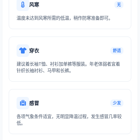
风寒
无
温度未达到风寒所需的低温，稍作防寒准备即可。
穿衣
舒适
建议着长袖T恤、衬衫加单裤等服装。年老体弱者宜着
针织长袖衬衫、马甲和长裤。
感冒
少发
各项气象条件适宜，无明显降温过程，发生感冒几率较
低。