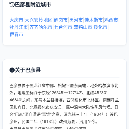
巴彦县附近城市
大庆市
|
大兴安岭地区
|
鹤岗市
|
黑河市
|
佳木斯市
|
鸡西市
|
牡丹江市
|
齐齐哈尔市
|
七台河市
|
双鸭山市
|
绥化市
|
伊春市
关于巴彦县
巴彦县位于黑龙江省中部、松嫩平原东南端，地处哈尔滨市北
郊，地理坐标介于东经126°45′—127°42′、北纬45°30′—
46°40′之间，东与木兰县接壤，西邻绥化市北林区，南连呼兰
区和宾县，北靠绥化市庆安县，属中温带大陆性季风气候。县
名“巴彦”源自满语“富饶”之意，清光绪三十年（1904年）设巴
彦州，民国二年（1913年）改州为县，沿用至今。
巴彦县隶属黑龙江省哈尔滨市，为哈尔滨市...