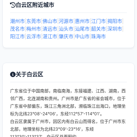
白云区附近城市
潮州市
|
东莞市
|
佛山市
|
河源市
|
惠州市
|
江门市
|
揭阳市
|
茂名市
|
梅州市
|
清远市
|
汕头市
|
汕尾市
|
韶关市
|
深圳市
|
阳江市
|
云浮市
|
湛江市
|
肇庆市
|
中山市
|
珠海市
关于白云区
广东省位于中国南部，南临南海，东接福建、江西、湖南，西
邻广西，北连湖南和贵州。广州市是广东省的省会城市，位于
广东省中部偏东，珠江三角洲北部，濒临珠江出海口，地理坐
标为北纬23°08′-24°06′，东经112°57′-114°01′。
白云区隶属于广州市，因区内有白云山而得名，位于广州市东
北部，地理坐标为北纬23°09′-23°16′，东经
113°30′-113°37′。白云区总面积约...