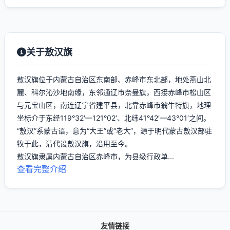
关于敖汉旗
敖汉旗位于内蒙古自治区东南部、赤峰市东北部，地处燕山北
麓、科尔沁沙地南缘，东邻通辽市奈曼旗，西接赤峰市松山区
与元宝山区，南连辽宁省建平县，北靠赤峰市翁牛特旗，地理
坐标介于东经119°32′—121°02′、北纬41°42′—43°01′之间。
“敖汉”系蒙古语，意为“大王”或“老大”，源于明代蒙古敖汉部驻
牧于此，清代设敖汉旗，沿用至今。
敖汉旗隶属内蒙古自治区赤峰市，为县级行政单...
查看完整介绍
友情链接