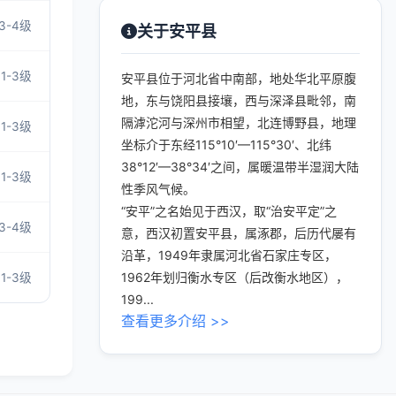
3-4级
关于安平县
1-3级
安平县位于河北省中南部，地处华北平原腹
地，东与饶阳县接壤，西与深泽县毗邻，南
隔滹沱河与深州市相望，北连博野县，地理
1-3级
坐标介于东经115°10′—115°30′、北纬
38°12′—38°34′之间，属暖温带半湿润大陆
1-3级
性季风气候。
“安平”之名始见于西汉，取“治安平定”之
3-4级
意，西汉初置安平县，属涿郡，后历代屡有
沿革，1949年隶属河北省石家庄专区，
1962年划归衡水专区（后改衡水地区），
1-3级
199...
查看更多介绍 >>