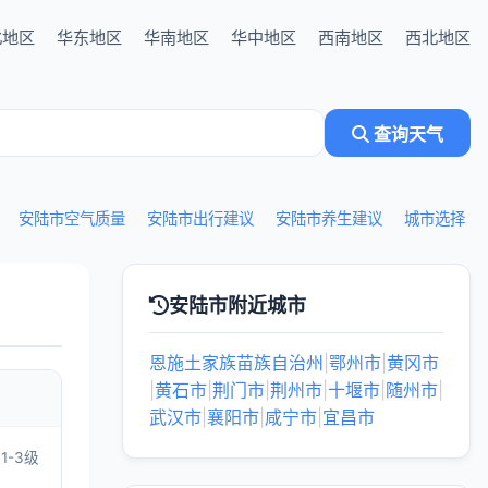
北地区
华东地区
华南地区
华中地区
西南地区
西北地区
查询天气
安陆市空气质量
安陆市出行建议
安陆市养生建议
城市选择
安陆市附近城市
恩施土家族苗族自治州
|
鄂州市
|
黄冈市
|
黄石市
|
荆门市
|
荆州市
|
十堰市
|
随州市
|
武汉市
|
襄阳市
|
咸宁市
|
宜昌市
1-3级