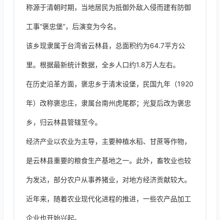
称源于清朝时期，当地居民为抵御外敌入侵而建有防御
工事“褒忠堡”，后演变为今名。
该乡现隶属于台湾省云林县，总面积约为64.7平方公
里。根据最新统计数据，全乡人口约1.8万人左右。
在历史沿革方面，褒忠乡于清末设堡，民国九年（1920
年）改称褒忠庄，隶属台南州虎尾郡；光复后改为褒忠
乡，归云林县管辖至今。
经济产业以农业为主导，主要种植水稻、甘蔗等作物，
是云林县重要的粮食生产基地之一。此外，畜牧业也较
为发达，部分农户从事养猪业，对地方经济贡献较大。
近年来，随着农业现代化进程的推进，一些农产品加工
企业也开始兴起。