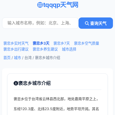
tqqqp天气网
查询天气
褒忠乡实时天气
褒忠乡3天
褒忠乡7天
褒忠乡空气质量
褒忠乡出行建议
褒忠乡养生建议
城市选择
首页
/
城市
/ 台湾 /
褒忠乡城市介绍
褒忠乡城市介绍
褒忠乡位于台湾省云林县西北部，地处嘉南平原之上，
东经120.3度、北纬23.5度附近，地势平坦开阔。其名