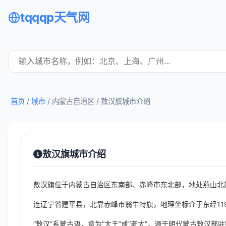
tqqqp天气网
首页
/
城市
/ 内蒙古自治区 /
敖汉旗城市介绍
敖汉旗城市介绍
敖汉旗位于内蒙古自治区东南部、赤峰市东北部，地处燕山北
连辽宁省建平县，北靠赤峰市翁牛特旗，地理坐标介于东经119°32′—
“敖汉”系蒙古语，意为“大王”或“老大”，源于明代蒙古敖汉