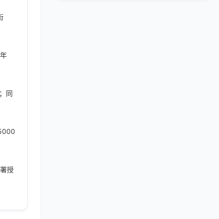
街
二年
。
；同
000
划署授