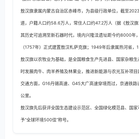
敖汉旗隶属内蒙古自治区赤峰市，为县级行政单位，截至2023
道，户籍人口约58.6万人，常住人口约47.2万人（据《敖
其历史可追溯至新石器时代，境内兴隆洼遗址距今约8000年
（1757年）正式建置敖汉札萨克旗；1949年后隶属热河省，
敖汉旗以农牧业为基础，是全国粮食生产先进县、国家杂粮生产
时发展肉牛、肉羊养殖及林果业，推进新能源与农光互补项目
交通方面，G16丹锡高速、G45大广高速穿境而过，京通铁路设
公里。
敖汉旗先后获评全国生态建设示范区、全国绿化模范县、国家可
予“全球环境500佳”称号。