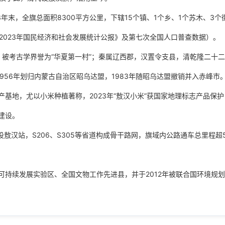
年末，全旗总面积8300平方公里，下辖15个镇、1个乡、1个苏木、3个
汉旗2023年国民经济和社会发展统计公报》及第七次全国人口普查数据）。
，被考古学界誉为“华夏第一村”；秦属辽西郡，汉置令支县，清乾隆二十
1956年划归内蒙古自治区昭乌达盟，1983年随昭乌达盟撤销并入赤峰市
基地，尤以小米种植著称，2023年“敖汉小米”获国家地理标志产品保护
建设。
敖汉站，S206、S305等省道构成骨干路网，旗域内公路通车总里程超5
持续发展实验区、全国文物工作先进县，并于2012年被联合国环境规