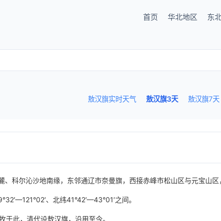
首页
华北地区
东
敖汉旗实时天气
敖汉旗3天
敖汉旗7天
麓、科尔沁沙地南缘，东邻通辽市奈曼旗，西接赤峰市松山区与元宝山区
121°02′、北纬41°42′—43°01′之间。
部驻牧于此，清代设敖汉旗，沿用至今。