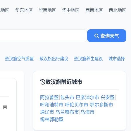
北地区
华东地区
华南地区
华中地区
西南地区
西北地区
查询天气
敖汉旗空气质量
敖汉旗出行建议
敖汉旗养生建议
城市选择
敖汉旗附近城市
阿拉善盟
|
包头市
|
巴彦淖尔市
|
兴安盟
|
呼和浩特市
|
呼伦贝尔市
|
鄂尔多斯市
|
，南
通辽市
|
乌兰察布市
|
乌海市
|
锡林郭勒盟